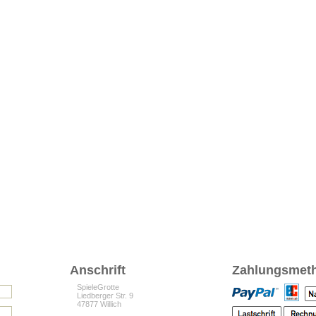
Anschrift
Zahlungsmet
SpieleGrotte
Liedberger Str. 9
47877 Willich