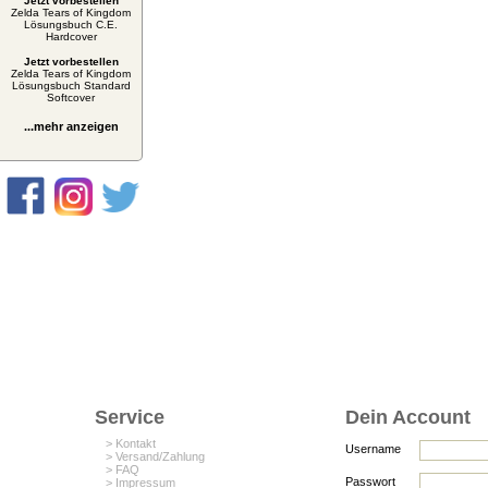
Jetzt vorbestellen
Zelda Tears of Kingdom
Lösungsbuch C.E.
Hardcover
Jetzt vorbestellen
Zelda Tears of Kingdom
Lösungsbuch Standard
Softcover
...mehr anzeigen
Service
Dein Account
> Kontakt
Username
> Versand/Zahlung
> FAQ
Passwort
> Impressum