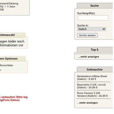
ersand/Zahlung
Suche
/ »
AQ
Jobs
AGB
Suchbegriff(e):
Suche in:
ieleranzahl
liegen leider noch
nformationen vor
Top 5
...mehr anzeigen
ere Optionen
Wunschliste
Gebrauchte
r
Nickelodeon AllStar Brawl
(Switch) - 9,99 €
Bayonetta 3 (UK, uncut)
(Switch) - 34,99 €
Rune Factory 5 (UK
Version) (Switch) - 34,99 €
 verkaufen! Bitte leg
igiFoto Deines
...mehr anzeigen