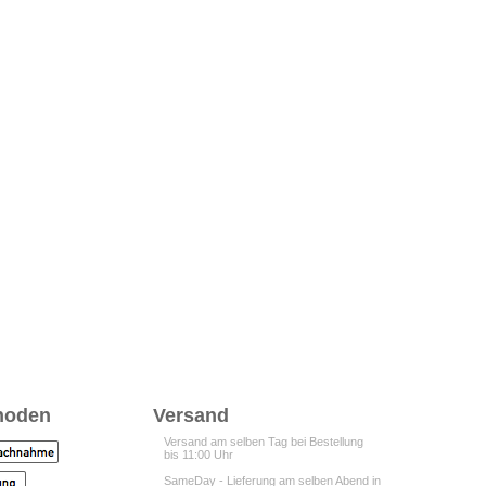
hoden
Versand
Versand am selben Tag bei Bestellung
bis 11:00 Uhr
SameDay - Lieferung am selben Abend in