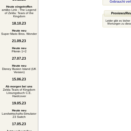
Gebraucht ver
Heute eingetroffen
amiibo Link - The Legend
of Zelda: Tears of the
Previews/Re
Kingdom
Leider gibt es bisher
18.10.23
Wertungen zu diese
Heute neu
Super Mario Bros. Wonder
21.09.23
Heute neu
Pikmin 1+2
27.07.23
Heute neu
Disney Illusion Island (UK
Version)
15.06.23
Ab morgen bei uns
Zelda Tears of Kingdom
Lösungsbuch C.E.
Hardcover
19.05.23
Heute neu
Landwirtschafts-Simulator
23 Switch
17.05.23