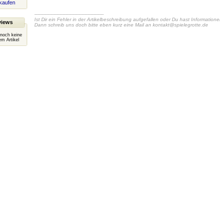
kaufen
-----------------------------------------------
Ist Dir ein Fehler in der Artikelbeschreibung aufgefallen oder Du hast Information
views
Dann schreib uns doch bitte eben kurz eine Mail an
kontakt@spielegrotte.de
 noch keine
m Artikel