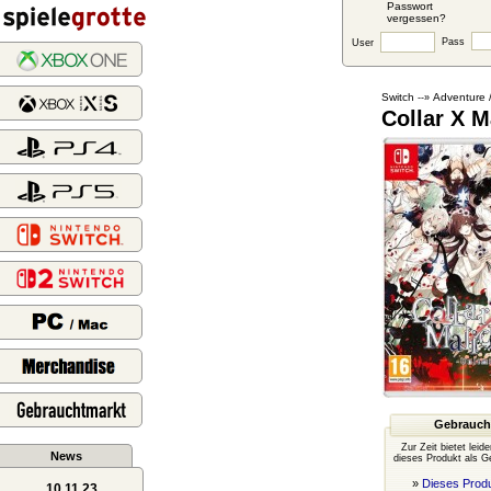
Passwort
vergessen?
Pass
User
Switch
Adventure 
--»
Collar X M
Gebrauch
Zur Zeit bietet leid
News
dieses Produkt als G
»
Dieses Produ
10.11.23