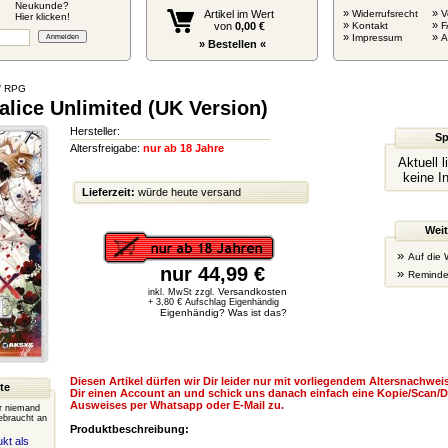
Neukunde?
»
»
Artikel im Wert
Widerrufsrecht
V
Hier klicken!
»
»
von
0,00 €
Kontakt
F
»
»
Impressum
» Bestellen «
/ RPG
alice Unlimited (UK Version)
Hersteller:
Sp
Altersfreigabe:
nur ab 18 Jahre
Aktuell 
keine I
Lieferzeit:
würde heute versand
Weit
»
Auf die 
nur 44,99 €
»
Reminde
Versandkosten
inkl. MwSt zzgl.
+ 3,80 € Aufschlag Eigenhändig
Eigenhändig? Was ist das?
Diesen Artikel dürfen wir Dir leider nur mit vorliegendem Altersnachweis
te
Dir einen Account an und schick uns danach einfach eine Kopie/Scan/D
Ausweises per Whatsapp oder E-Mail zu.
er niemand
ebraucht an
Produktbeschreibung:
kt als