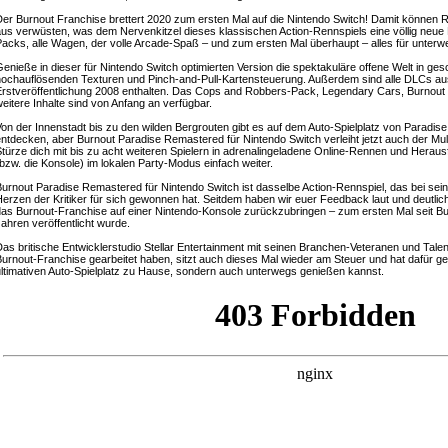
er Burnout Franchise brettert 2020 zum ersten Mal auf die Nintendo Switch! Damit können R
us verwüsten, was dem Nervenkitzel dieses klassischen Action-Rennspiels eine völlig neue D
acks, alle Wagen, der volle Arcade-Spaß – und zum ersten Mal überhaupt – alles für unterw
enieße in dieser für Nintendo Switch optimierten Version die spektakuläre offene Welt in 
ochauflösenden Texturen und Pinch-and-Pull-Kartensteuerung. Außerdem sind alle DLCs a
rstveröffentlichung 2008 enthalten. Das Cops and Robbers-Pack, Legendary Cars, Burnout Bi
eitere Inhalte sind von Anfang an verfügbar.
on der Innenstadt bis zu den wilden Bergrouten gibt es auf dem Auto-Spielplatz von Paradise
ntdecken, aber Burnout Paradise Remastered für Nintendo Switch verleiht jetzt auch der Mul
türze dich mit bis zu acht weiteren Spielern in adrenalingeladene Online-Rennen und Heraus
bzw. die Konsole) im lokalen Party-Modus einfach weiter.
urnout Paradise Remastered für Nintendo Switch ist dasselbe Action-Rennspiel, das bei seine
erzen der Kritiker für sich gewonnen hat. Seitdem haben wir euer Feedback laut und deutlic
as Burnout-Franchise auf einer Nintendo-Konsole zurückzubringen – zum ersten Mal seit Bur
ahren veröffentlicht wurde.
as britische Entwicklerstudio Stellar Entertainment mit seinen Branchen-Veteranen und Talent
urnout-Franchise gearbeitet haben, sitzt auch dieses Mal wieder am Steuer und hat dafür ge
ltimativen Auto-Spielplatz zu Hause, sondern auch unterwegs genießen kannst.