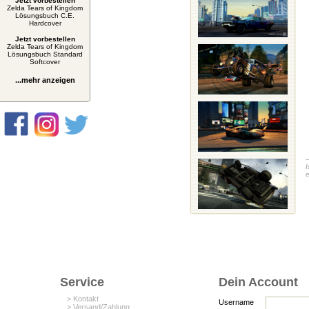
Jetzt vorbestellen
Zelda Tears of Kingdom
Lösungsbuch C.E.
Hardcover
Jetzt vorbestellen
Zelda Tears of Kingdom
Lösungsbuch Standard
Softcover
...mehr anzeigen
-
I
e
Service
Dein Account
> Kontakt
Username
> Versand/Zahlung