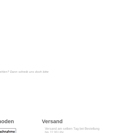
 fehlen? Dann schreib uns doch bitte
hoden
Versand
Versand am selben Tag bei Bestellung
bis 11:00 Uhr