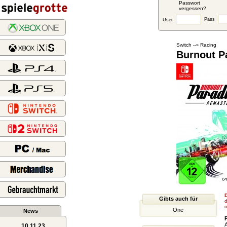
Passwort
vergessen?
Pass
User
Switch
Racing
--»
Burnout P
D
Gibts auch für
d
o
One
News
A
10.11.23