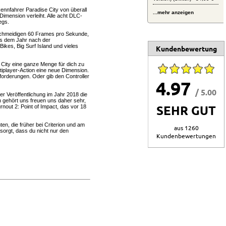
ennfahrer Paradise City von überall
...mehr anzeigen
imension verleiht. Alle acht DLC-
egs.
geschmeidigen 60 Frames pro Sekunde,
us dem Jahr nach der
kes, Big Surf Island und vieles
Kundenbewertung
 City eine ganze Menge für dich zu
tiplayer-Action eine neue Dimension.
forderungen. Oder gib den Controller
4.97
/ 5.00
r Veröffentlichung im Jahr 2018 die
h gehört uns freuen uns daher sehr,
SEHR GUT
nout 2: Point of Impact, das vor 18
en, die früher bei Criterion und am
aus 1260
sorgt, dass du nicht nur den
Kundenbewertungen