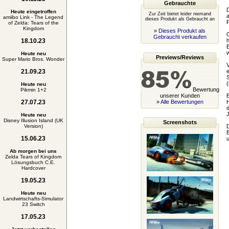
Gebrauchte
D
Heute eingetroffen
Zur Zeit bietet leider niemand
a
amiibo Link - The Legend
dieses Produkt als Gebraucht an
P
of Zelda: Tears of the
Kingdom
»
Dieses Produkt als
G
Gebraucht verkaufen
18.10.23
h
E
w
Heute neu
Previews/Reviews
Super Mario Bros. Wonder
V
21.09.23
e
S
(
Heute neu
Bewertung
Pikmin 1+2
unserer Kunden
B
27.07.23
»
Alle Bewertungen
H
d
J
Heute neu
Disney Illusion Island (UK
Screenshots
Version)
D
B
15.06.23
u
Ab morgen bei uns
Zelda Tears of Kingdom
Lösungsbuch C.E.
Hardcover
19.05.23
Heute neu
Landwirtschafts-Simulator
23 Switch
17.05.23