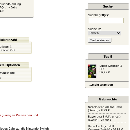
ersand/Zahlung
Suche
/ »
AQ
Jobs
AGB
Suchbegriff(e):
Suche in:
ieleranzahl
pieler:
1
Online:
2-8
Top 5
ere Optionen
Luigis Mansion 2
HD
56,99 €
Wunschliste
r
...mehr anzeigen
Gebrauchte
Nickelodeon AllStar Brawl
(Switch) - 9,99 €
nes günstigen Preises neu und
Bayonetta 3 (UK, uncut)
(Switch) - 34,99 €
Rune Factory 5 (UK
eses Jahr auf die Nintendo Switch.
Version) (Switch) - 34,99 €