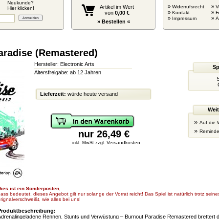
Neukunde?
»
»
Artikel im Wert
Widerrufsrecht
V
Hier klicken!
»
»
von
0,00 €
Kontakt
F
»
»
Impressum
» Bestellen «
aradise (Remastered)
Hersteller: Electronic Arts
Sp
Altersfreigabe: ab 12 Jahren
S
Lieferzeit:
würde heute versand
Weit
»
Auf die 
»
nur 26,49 €
Reminde
Versandkosten
inkl. MwSt zzgl.
ies ist ein Sonderposten
,
ass bedeutet, dieses Angebot gilt nur solange der Vorrat reicht! Das Spiel ist natürlich trotz sei
rignalverschweißt, wie alles bei uns!
Produktbeschreibung:
drenalingeladene Rennen, Stunts und Verwüstung – Burnout Paradise Remastered brettert di