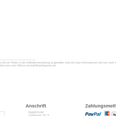
----------------------------------------------
st Dir ein Fehler in der Artikelbeschreibung aufgefallen oder Du hast Informationen die hier noch
ben kurz eine Mail an
kontakt@spielegrotte.de
Anschrift
Zahlungsmet
SpieleGrotte
Liedberger Str. 9