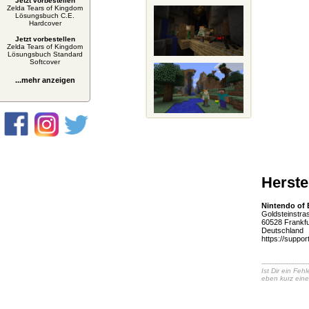
Jetzt vorbestellen
Zelda Tears of Kingdom
Lösungsbuch C.E.
Hardcover
Jetzt vorbestellen
Zelda Tears of Kingdom
Lösungsbuch Standard
Softcover
...mehr anzeigen
Herste
Nintendo of
Goldsteinstra
60528 Frankfu
Deutschland
https://suppor
-----------------------
Ist Dir ein Fe
eben kurz eine