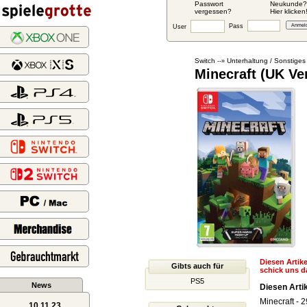
Passwort
Neukunde?
vergessen?
Hier klicken
Pass
User
Switch
Unterhaltung / Sonstiges
--»
Minecraft (UK Ve
Diesen Artike
Gibts auch für
schick uns d
PS5
News
Diesen Artik
Minecraft
- 2
10.11.23