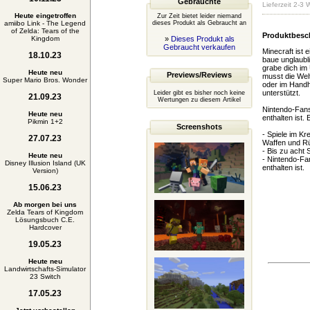
Gebrauchte
Lieferzeit 2-3
Heute eingetroffen
Zur Zeit bietet leider niemand
amiibo Link - The Legend
dieses Produkt als Gebraucht an
of Zelda: Tears of the
Produktbesc
Kingdom
»
Dieses Produkt als
Gebraucht verkaufen
Minecraft ist 
18.10.23
baue unglaubl
grabe dich im 
Heute neu
Previews/Reviews
musst die Welt
Super Mario Bros. Wonder
oder im Handhe
unterstützt.
Leider gibt es bisher noch keine
21.09.23
Wertungen zu diesem Artikel
Nintendo-Fans
Heute neu
enthalten ist
Pikmin 1+2
Screenshots
- Spiele im Kr
27.07.23
Waffen und Rü
- Bis zu acht
Heute neu
- Nintendo-Fa
Disney Illusion Island (UK
enthalten ist.
Version)
15.06.23
Ab morgen bei uns
Zelda Tears of Kingdom
Lösungsbuch C.E.
Hardcover
19.05.23
Heute neu
Landwirtschafts-Simulator
23 Switch
17.05.23