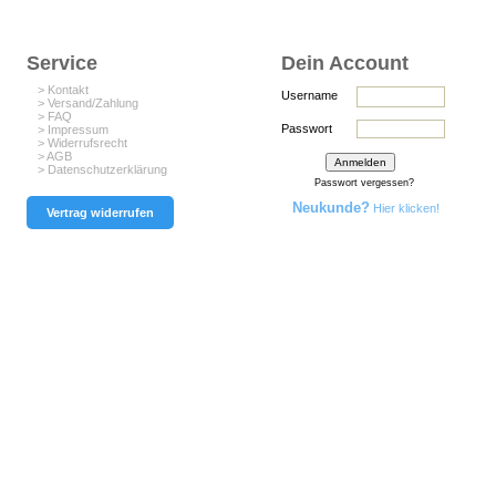
Service
Dein Account
> Kontakt
Username
> Versand/Zahlung
> FAQ
Passwort
> Impressum
> Widerrufsrecht
> AGB
> Datenschutzerklärung
Passwort vergessen?
Neukunde?
Hier klicken!
Vertrag widerrufen