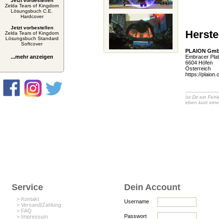
Jetzt vorbestellen
Zelda Tears of Kingdom
Lösungsbuch C.E.
Hardcover
Jetzt vorbestellen
Herste
Zelda Tears of Kingdom
Lösungsbuch Standard
Softcover
PLAION Gm
...mehr anzeigen
Embracer Plat
6604 Höfen
Österreich
https://plaion
-----------------------
Ist Dir ein Fe
eben kurz eine
Service
Dein Account
> Kontakt
Username
> Versand/Zahlung
> FAQ
Passwort
> Impressum