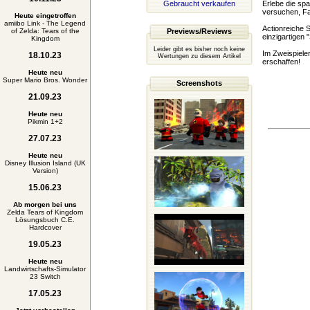
Gebraucht verkaufen
Erlebe die sp
versuchen, Fa
Heute eingetroffen
amiibo Link - The Legend
Actionreiche S
of Zelda: Tears of the
Previews/Reviews
einzigartigen
Kingdom
Leider gibt es bisher noch keine
Im Zweispiel
18.10.23
Wertungen zu diesem Artikel
erschaffen!
Heute neu
Super Mario Bros. Wonder
Screenshots
21.09.23
Heute neu
Pikmin 1+2
27.07.23
Heute neu
Disney Illusion Island (UK
Version)
15.06.23
Ab morgen bei uns
Zelda Tears of Kingdom
Lösungsbuch C.E.
Hardcover
19.05.23
Heute neu
Landwirtschafts-Simulator
23 Switch
17.05.23