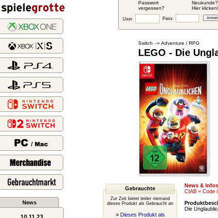
Passwort
Neukunde?
vergessen?
Hier klicken
Pass
User
Switch
Adventure / RPG
--»
LEGO - Die Ungl
News & Info
Gebrauchte
CIAB = Code i
Zur Zeit bietet leider niemand
News
Produktbesc
dieses Produkt als Gebraucht an
Die Unglaubli
»
Dieses Produkt als
10.11.23