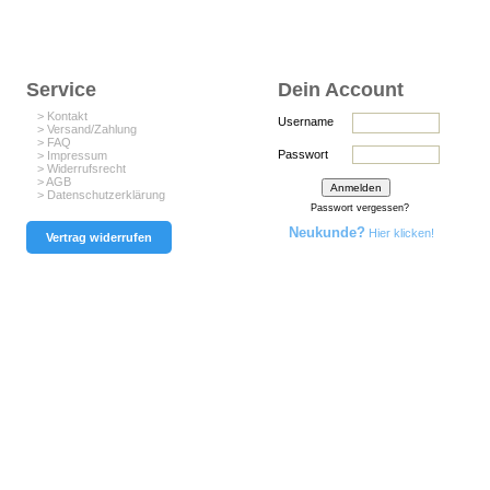
Service
Dein Account
> Kontakt
Username
> Versand/Zahlung
> FAQ
Passwort
> Impressum
> Widerrufsrecht
> AGB
> Datenschutzerklärung
Passwort vergessen?
Neukunde?
Hier klicken!
Vertrag widerrufen