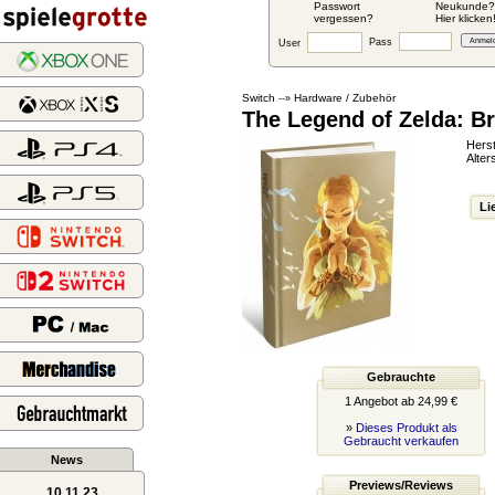
Passwort
Neukunde?
vergessen?
Hier klicken
Pass
User
Switch
Hardware / Zubehör
--»
The Legend of Zelda: Br
Herst
Alter
Li
Gebrauchte
1 Angebot ab 24,99 €
»
Dieses Produkt als
Gebraucht verkaufen
News
Previews/Reviews
10.11.23