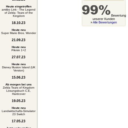
Heute eingetroffen
amiibo Link - The Legend
of Zelda: Tears of the
Bewertung
Kingdom
unserer Kunden
»
Alle Bewertungen
18.10.23
Heute neu
Super Mario Bros. Wonder
21.09.23
Heute neu
Pikmin 1+2
27.07.23
Heute neu
Disney Illusion Island (UK
Version)
15.06.23
Ab morgen bei uns
Zelda Tears of Kingdom
Lösungsbuch C.E.
Hardcover
19.05.23
Heute neu
Landwirtschafts-Simulator
23 Switch
17.05.23