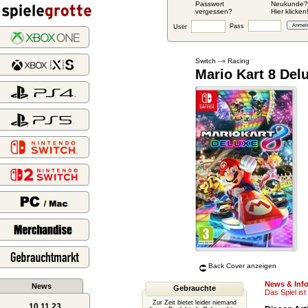
Passwort
Neukunde?
vergessen?
Hier klicken
Pass
User
Switch
Racing
--»
Mario Kart 8 Del
Back Cover anzeigen
News & Inf
News
Gebrauchte
Das Spiel ist 
Zur Zeit bietet leider niemand
10.11.23