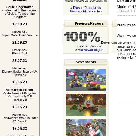
Diesen Arti
dieses Produkt als Gebraucht an
Mario Kart 
Heute eingetroffen
»
Dieses Produkt als
amiibo Link - The Legend
Gebraucht verkaufen
Lieferzeit 2-
of Zelda: Tears of the
Kingdom
Previews/Reviews
18.10.23
Produktbes
Heute neu
Super Mario Bros. Wonder
Wann, wo und
21.09.23
Bewertung
Die Welt ste
unserer Kunden
runterrasen.
»
Alle Bewertungen
Heute neu
aus Mario Ka
Pikmin 1+2
außerdem neu
exklusiv für 
27.07.23
Screenshots
Heute neu
Disney Illusion Island (UK
Version)
15.06.23
Ab morgen bei uns
Zelda Tears of Kingdom
Lösungsbuch C.E.
Hardcover
19.05.23
Heute neu
Landwirtschafts-Simulator
23 Switch
17.05.23