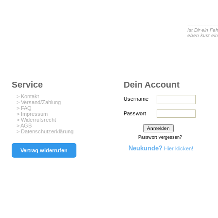
---------------------
Ist Dir ein F
eben kurz ei
Service
Dein Account
> Kontakt
Username
> Versand/Zahlung
> FAQ
Passwort
> Impressum
> Widerrufsrecht
> AGB
> Datenschutzerklärung
Passwort vergessen?
Neukunde?
Hier klicken!
Vertrag widerrufen