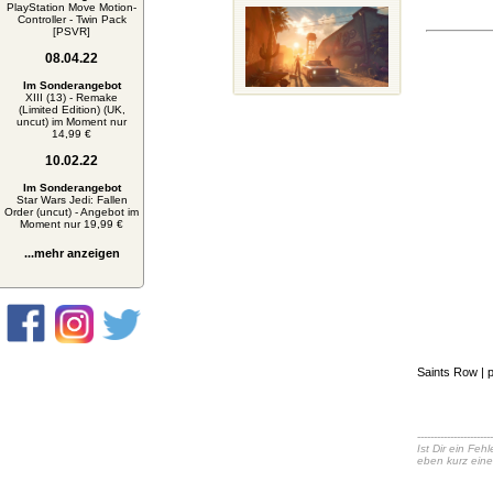
PlayStation Move Motion-
Controller - Twin Pack
[PSVR]
08.04.22
Im Sonderangebot
XIII (13) - Remake
(Limited Edition) (UK,
uncut) im Moment nur
14,99 €
10.02.22
Im Sonderangebot
Star Wars Jedi: Fallen
Order (uncut) - Angebot im
Moment nur 19,99 €
...mehr anzeigen
Saints Row
| 
-----------------------
Ist Dir ein Fe
eben kurz eine