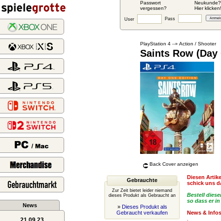
Passwort
Neukunde?
vergessen?
Hier klicken
Pass
User
PlayStation 4
Action / Shooter
--»
Saints Row (Day 
Back Cover anzeigen
Diesen Artike
Gebrauchte
schick uns d
Zur Zeit bietet leider niemand
Bestell diese
dieses Produkt als Gebraucht an
so dass er in
News
»
Dieses Produkt als
Gebraucht verkaufen
News & Info
.
21.09.23