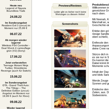
Produktbesc
Heute neu
Previews/Reviews
Willkommen in
Legend of Nayuta
gesetzlose Gr
Boundless Trails
Leider gibt es bisher noch keine
nach oben.
Wertungen zu diesem Artikel
24.08.22
Mit Neenah, Ke
Marshall an, w
Im Sonderangebot
Screenshots
Geschichte ein
Resident Evil 3 (uncut) im
Moment nur 25,99 €
Erlebe den grö
06.07.22
riesige Sandb
oben schießt, 
Ab morgen wieder
Entfessle den 
lagernd
Wireless PS4 Controller -
Anpassungsmögl
Dual Shock 4 camouflage
deine Crew na
grün (V2) (Sony)
Stürze dich i
17.06.22
es sie nur in 
Du kannst die
Jetzt vorbestellen
Dabei könnt i
Teenage Mutant Ninja
Momente scha
Turtles: Shredderss
Revenge (auch für Switch)
Inhalt der Day
und Idols San
15.06.22
Werde Zeuge de
Im Sonderangebot
Szenen und ge
GTA - Grand Theft Auto:
The Trilogy – The
Entdecke den 
Definitive Edition (uncut) -
Zeiten, aus. 
Angebot im Moment nur
Südwestens.
19,99 € (auch für Xbox)
09.06.22
Wieder lagernd