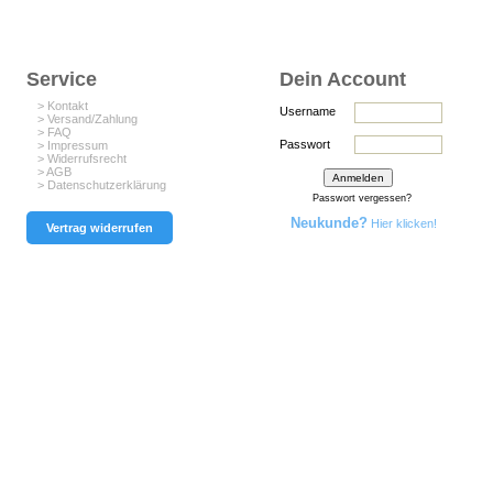
Service
Dein Account
> Kontakt
Username
> Versand/Zahlung
> FAQ
Passwort
> Impressum
> Widerrufsrecht
> AGB
> Datenschutzerklärung
Passwort vergessen?
Neukunde?
Hier klicken!
Vertrag widerrufen