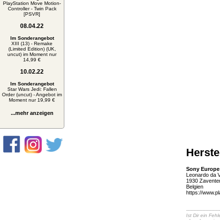
PlayStation Move Motion-
Controller - Twin Pack
[PSVR]
08.04.22
Im Sonderangebot
XIII (13) - Remake
(Limited Edition) (UK,
uncut) im Moment nur
14,99 €
10.02.22
Im Sonderangebot
Star Wars Jedi: Fallen
Order (uncut) - Angebot im
Moment nur 19,99 €
...mehr anzeigen
Herste
Sony Europe 
Leonardo da V
1930 Zavent
Belgien
https://www.p
-----------------------
Ist Dir ein Fe