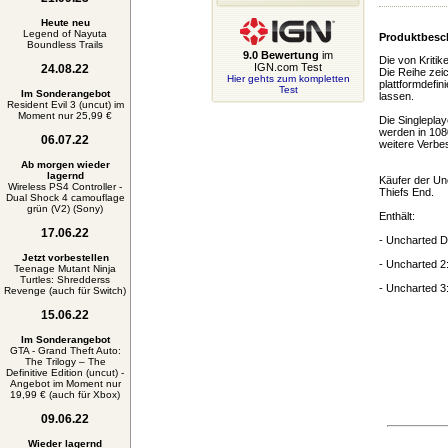
Heute neu
Legend of Nayuta
Produktbesc
Boundless Trails
9.0 Bewertung
im
Die von Kritik
IGN.com Test
24.08.22
Die Reihe zei
Hier gehts zum kompletten
plattformdefin
Test
Im Sonderangebot
lassen.
Resident Evil 3 (uncut) im
Moment nur 25,99 €
Die Singlepla
werden in 108
06.07.22
weitere Verbes
Ab morgen wieder
lagernd
Käufer der Un
Wireless PS4 Controller -
Thiefs End.
Dual Shock 4 camouflage
grün (V2) (Sony)
Enthält:
17.06.22
- Uncharted D
Jetzt vorbestellen
- Uncharted 2
Teenage Mutant Ninja
Turtles: Shredderss
- Uncharted 3
Revenge (auch für Switch)
15.06.22
Im Sonderangebot
GTA - Grand Theft Auto:
The Trilogy – The
Definitive Edition (uncut) -
Angebot im Moment nur
19,99 € (auch für Xbox)
09.06.22
Wieder lagernd