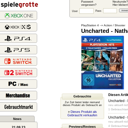
Passwort
Neukunde?
vergessen?
Hier klicken
Pass
User
PlayStation 4
Action / Shooter
--»
Uncharted - Natha
Diesen Artik
Gebrauchte
Uncharted - 
Zur Zeit bietet leider niemand
neu aktuell nich
dieses Produkt als Gebraucht an
1 Gebrauchtan
»
Dieses Produkt als
Gebraucht verkaufen
Uncharted - 
News
neu aktuell nich
4 Gebrauchtan
Previews/Reviews
21.09.23