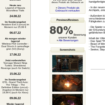
Zur Zeit bietet leider niemand
handgefertigt
dieses Produkt als Gebraucht an
Heute neu
- In der neuen
»
Dieses Produkt als
Legend of Nayuta
Archipels, en
Boundless Trails
Gebraucht verkaufen
- Außerdem kö
24.08.22
verschiedenen
Previews/Reviews
Fähigkeiten z
Im Sonderangebot
Resident Evil 3 (uncut) im
- Die Spieler 
Moment nur 25,99 €
der Erkundung
06.07.22
gefährlichen 
Bewertung
unserer Kunden
Inhalt der Ulti
Ab morgen wieder
»
Alle Bewertungen
- Das Spiel "Pi
lagernd
Wireless PS4 Controller -
- Beast of Wi
Dual Shock 4 camouflage
- The Forgot
grün (V2) (Sony)
- Seeker, Sla
Screenshots
17.06.22
Jetzt vorbestellen
Teenage Mutant Ninja
Turtles: Shredderss
Revenge (auch für Switch)
15.06.22
Im Sonderangebot
GTA - Grand Theft Auto:
The Trilogy – The
Definitive Edition (uncut) -
Angebot im Moment nur
19,99 € (auch für Xbox)
09.06.22
Wieder lagernd