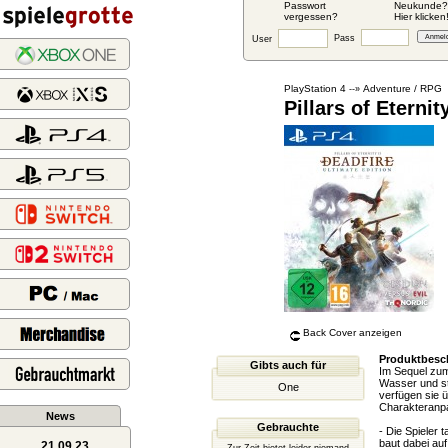
Passwort
Neukunde?
vergessen?
Hier klicken
Pass
User
PlayStation 4
Adventure / RPG
--»
Pillars of Eternit
Back Cover anzeigen
Produktbesc
Gibts auch für
Im Sequel zum 
Wasser und ste
One
verfügen sie 
Charakteranpa
News
Gebrauchte
- Die Spieler 
baut dabei au
21.09.23