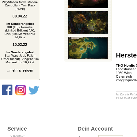
PlayStation Move Motion-
Controller - Twin Pack
[PSVR]
08.04.22
Im Sonderangebot
XIII (13) - Remake
(Limited Edition) (UK,
uncut) im Moment nur
14,99 €
10.02.22
Im Sonderangebot
Herste
Star Wars Jedi: Fallen
Order (uncut) - Angebot im
Moment nur 19,99 €
THQ Nordic
Landstrasser
...mehr anzeigen
1030 Wien
Österreich
info@thqnord
-----------------------
Ist Dir ein Fe
eben kurz eine
Service
Dein Account
> Kontakt