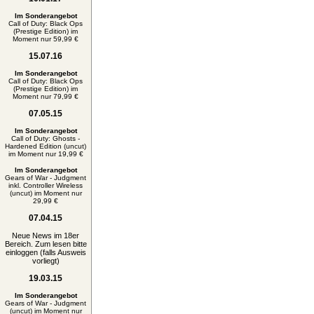
Im Sonderangebot
Call of Duty: Black Ops
(Prestige Edition) im
Moment nur 59,99 €
15.07.16
Im Sonderangebot
Call of Duty: Black Ops
(Prestige Edition) im
Moment nur 79,99 €
07.05.15
Im Sonderangebot
Call of Duty: Ghosts -
Hardened Edition (uncut)
im Moment nur 19,99 €
Im Sonderangebot
Gears of War - Judgment
inkl. Controller Wireless
(uncut) im Moment nur
29,99 €
07.04.15
Neue News im 18er
Bereich. Zum lesen bitte
einloggen (falls Ausweis
vorliegt)
19.03.15
Im Sonderangebot
Gears of War - Judgment
(uncut) im Moment nur