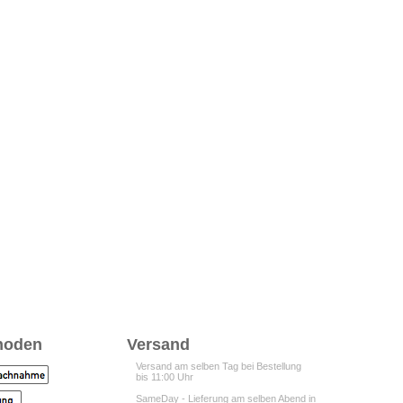
hoden
Versand
Versand am selben Tag bei Bestellung
bis 11:00 Uhr
SameDay - Lieferung am selben Abend in