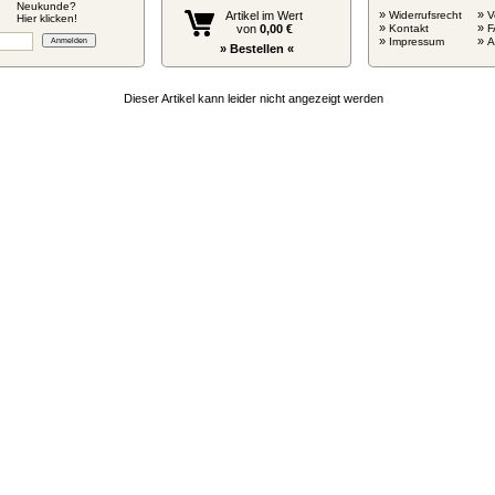
Neukunde?
»
»
Artikel im Wert
Widerrufsrecht
V
Hier klicken!
»
»
von
0,00 €
Kontakt
F
»
»
Impressum
» Bestellen «
Dieser Artikel kann leider nicht angezeigt werden