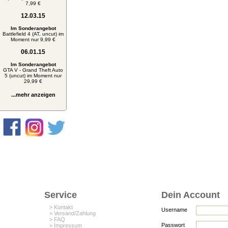
7,99 €
12.03.15
Im Sonderangebot
Battlefield 4 (AT, uncut) im
Moment nur 9,99 €
06.01.15
Im Sonderangebot
GTA V - Grand Theft Auto
5 (uncut) im Moment nur
29,99 €
...mehr anzeigen
Service
Dein Account
> Kontakt
Username
> Versand/Zahlung
> FAQ
Passwort
> Impressum