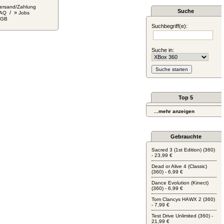
ersand/Zahlung
Suche
/ »
AQ
Jobs
AGB
Suchbegriff(e):
Suche in:
Top 5
...mehr anzeigen
Gebrauchte
Sacred 3 (1st Edition) (360)
- 23,99 €
Dead or Alive 4 (Classic)
(360) - 6,99 €
Dance Evolution (Kinect)
(360) - 6,99 €
Tom Clancys HAWX 2 (360)
- 7,99 €
Test Drive Unlimited (360) -
21,99 €