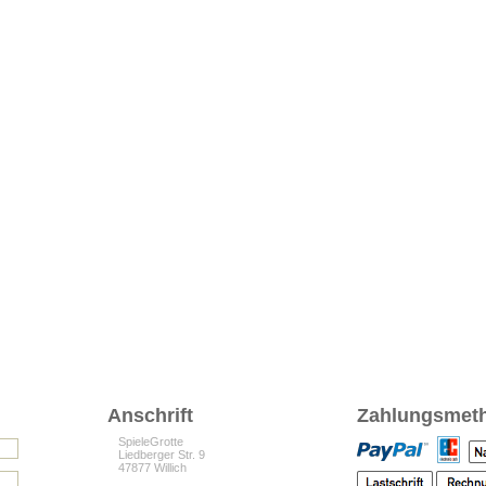
Anschrift
Zahlungsmet
SpieleGrotte
Liedberger Str. 9
47877 Willich